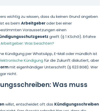
ers wichtig zu wissen, dass du keinen Grund angeben
 ist es beim
Arbeitgeber
oder bei einer
r bestimmten Voraussetzungen einen
ündigungsschutzgesetz
greift (§ 1 KSchG). Erfahre
 Arbeitgeber: Was beachten?
Eine Kündigung per WhatsApp, E-Mail oder mündlich ist
lektronische Kündigung
für die Zukunft diskutiert, aber
form
mit eigenhändiger Unterschrift (§ 623 BGB). Wer
gar nicht.
gungsschreiben: Was muss
en
willst, entscheidet oft das
Kündigungsschreiben
er nicht. Das Gesetz schreibt klar vor, dass die