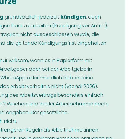
ürze
ag
grundsätzlich jederzeit
kündigen
, auch
en hast zu arbeiten (Kündigung vor Antritt).
rtraglich nicht ausgeschlossen wurde, die
 und die geltende Kündigungsfrist eingehalten
 nur wirksam, wenn es in Papierform mit
Arbeitgeber oder bei der Arbeitgeberin
l, WhatsApp oder mündlich haben keine
as Arbeitsverhältnis nicht (Stand: 2026).
ung des Arbeitsvertrags besonders einfach.
von 2 Wochen und weder Arbeitnehmer:in noch
nd angeben. Der gesetzliche
h nicht.
strengeren Regeln als Arbeitnehmer:innen.
igkeit und in größeren Betrieben brauchen sie