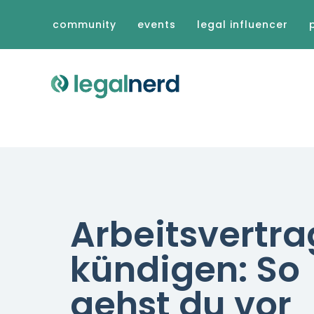
community
events
legal influencer
Arbeitsvertra
kündigen: So
gehst du vor