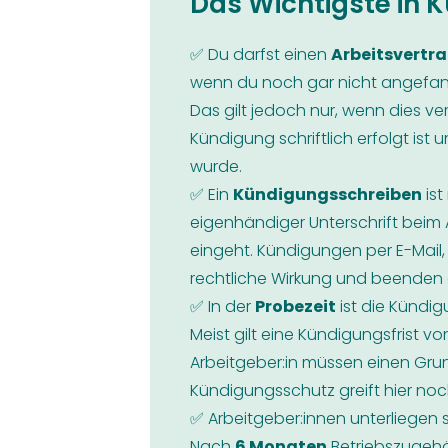
Das Wichtigste in K
✅ Du darfst einen
Arbeitsvertr
wenn du noch gar nicht angefang
Das gilt jedoch nur, wenn dies ve
Kündigung schriftlich erfolgt ist
wurde.
✅ Ein
Kündigungsschreiben
ist
eigenhändiger Unterschrift beim 
eingeht. Kündigungen per E-Mai
rechtliche Wirkung und beenden d
✅ In der
Probezeit
ist die Kündig
Meist gilt eine Kündigungsfrist 
Arbeitgeber:in müssen einen Gru
Kündigungsschutz greift hier noc
✅ Arbeitgeber:innen unterliegen 
Nach
6 Monaten
Betriebszugehör